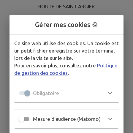
ROUTE DE SAINT ARGIER
ROUTE DE DURDAT (LE TILLOU)
Gérer mes cookies 🍪
ROUTE BOUSSIER (LE TILLOU)
Ce site web utilise des cookies. Un cookie est
CHEMIN DU TILLOU DU BAS
un petit fichier enregistré sur votre terminal
LE TILLOU
lors de la visite sur le site.
Pour en savoir plus, consultez notre
Politique
LES BREGERES DU TILLOU
de gestion des cookies
.
CHADOUX
Obligatoire
DURDAT VIEUX BOURG
ROUTE DE CLERMONT
Mesure d'audience (Matomo)
Le lundi 17 août 2026 de 8 H 30 à 13 H 00 sur
les quartiers suivants :