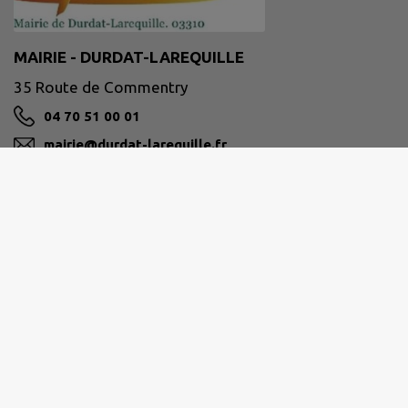
MAIRIE - DURDAT-LAREQUILLE
35 Route de Commentry
04 70 51 00 01
mairie@durdat-larequille.fr
M'Y RENDRE
www.durdat-larequille.fr
COMMENTRY MONTMARAULT NÉRIS