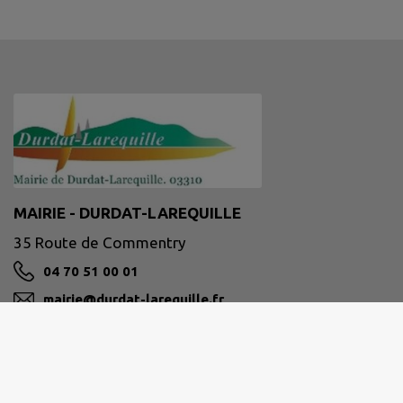
MAIRIE - DURDAT-LAREQUILLE
35 Route de Commentry
04 70 51 00 01
mairie@durdat-larequille.fr
M'Y RENDRE
www.durdat-larequille.fr