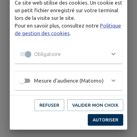
Ce site web utilise des cookies. Un cookie est
un petit fichier enregistré sur votre terminal
Vous trouverez ci-dessous l'arrêté
n° 1764/2026
lors de la visite sur le site.
dans son intégralité et notamment l'annexe 2
Pour en savoir plus, consultez notre
Politique
indiquant ce qui autorisé ou interdit
de gestion des cookies
.
Obligatoire
Télécharger la pièce jointe
Mesure d'audience (Matomo)
Publié par Eric BLONDEAU
REFUSER
VALIDER MON CHOIX
AUTORISER