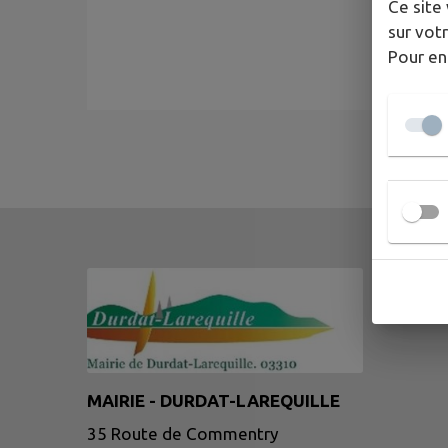
Ce site 
sur votr
Pour en
MAIRIE - DURDAT-LAREQUILLE
35 Route de Commentry