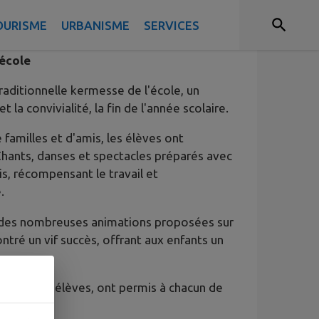
OURISME
URBANISME
SERVICES
'école
 traditionnelle kermesse de l'école, un
 la convivialité, la fin de l'année scolaire.
amilles et d'amis, les élèves ont
 Chants, danses et spectacles préparés avec
s, récompensant le travail et
.
er des nombreuses animations proposées sur
ontré un vif succès, offrant aux enfants un
 parents d'élèves, ont permis à chacun de
leureuse.