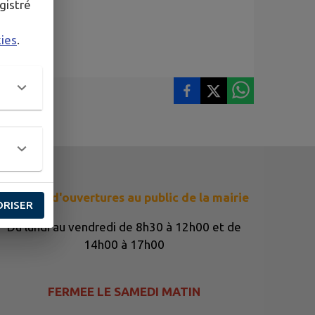
gistré
kies
.
Horaires d'ouvertures au public de la mairie
ORISER
Du lundi au vendredi de 8h30 à 12h00 et de
14h00 à 17h00
FERMEE LE SAMEDI MATIN