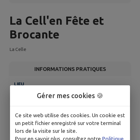
La Cell'en Fête et
Brocante
La Celle
INFORMATIONS PRATIQUES
LIEU
LA CELLE
Gérer mes cookies 🍪
DATE
Le dim. 6 juil.
Ce site web utilise des cookies. Un cookie est
HORAIRES
un petit fichier enregistré sur votre terminal
De 06h30 à 18h00
lors de la visite sur le site.
Pour en savoir plus, consultez notre
Politique