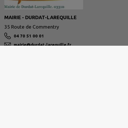
MAIRIE - DURDAT-LAREQUILLE
35 Route de Commentry
04 70 51 00 01
mairie@durdat-larequille.fr
M'Y RENDRE
www.durdat-larequille.fr
COMMENTRY MONTMARAULT NÉRIS