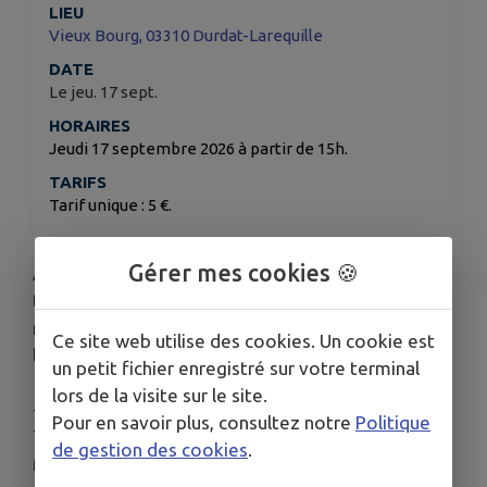
LIEU
Vieux Bourg, 03310 Durdat-Larequille
DATE
Le jeu. 17 sept.
HORAIRES
Jeudi 17 septembre 2026 à partir de 15h.
TARIFS
Tarif unique : 5 €.
Gérer mes cookies 🍪
Animée par Denis Aufèvre. Les plantes sauvages
toxiques ou comestibles. Circuit pour bons
marcheurs. Départ possible en covoiturage de
Ce site web utilise des cookies. Un cookie est
l'Office de Tourisme à 14h30.
un petit fichier enregistré sur votre terminal
lors de la visite sur le site.
--
Informations complémentaires
--
Pour en savoir plus, consultez notre
Politique
Téléphone : 04 70 03 11 03
de gestion des cookies
.
Mél :
accueil@otnerislesbains.fr