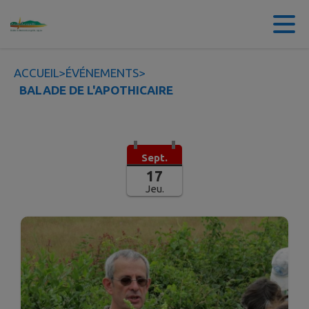
Contenu
Menu
Recherche
Pied de page
ACCUEIL
>
ÉVÉNEMENTS
>
BALADE DE L'APOTHICAIRE
Sept.
17
Jeu.