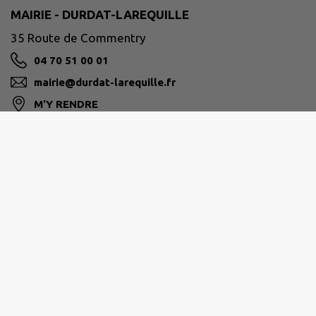
MAIRIE - DURDAT-LAREQUILLE
35 Route de Commentry
04 70 51 00 01
mairie@durdat-larequille.fr
M'Y RENDRE
www.durdat-larequille.fr
COMMENTRY MONTMARAULT NÉRIS
COMMUNAUTÉ