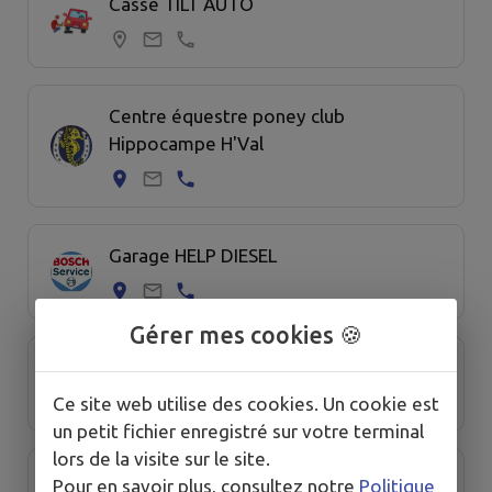
Casse TILT AUTO
Centre équestre poney club
Hippocampe H'Val
Garage HELP DIESEL
Gérer mes cookies 🍪
Haras des Kelpies
Ce site web utilise des cookies. Un cookie est
un petit fichier enregistré sur votre terminal
lors de la visite sur le site.
Les Baluchons d'Aglaé
Pour en savoir plus, consultez notre
Politique