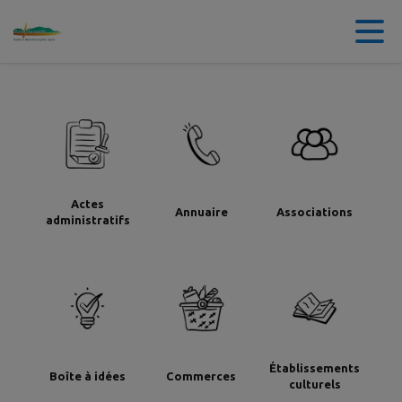
Contenu
Menu
Recherche
Pied de page
Actes
Annuaire
Associations
administratifs
Établissements
Boîte à idées
Commerces
culturels