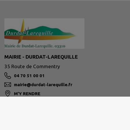
MAIRIE - DURDAT-LAREQUILLE
35 Route de Commentry
04 70 51 00 01
mairie@durdat-larequille.fr
M'Y RENDRE
www.durdat-larequille.fr