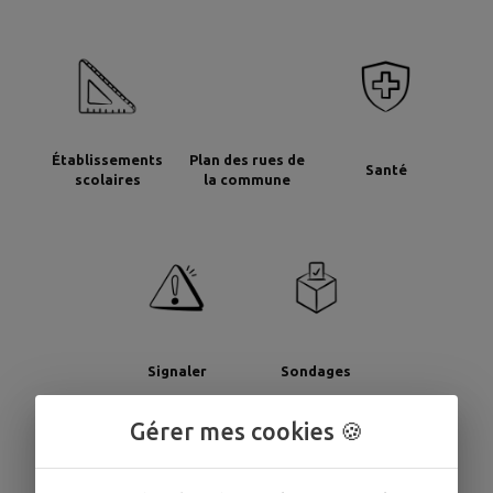
Établissements
Plan des rues de
Santé
scolaires
la commune
Signaler
Sondages
Gérer mes cookies 🍪